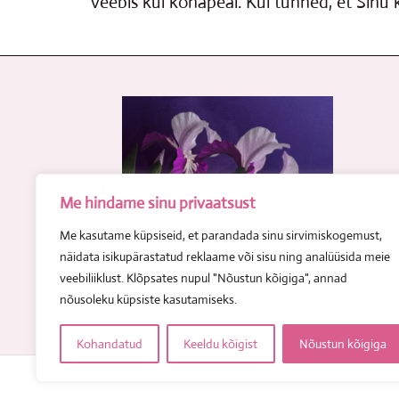
veebis kui kohapeal. Kui tunned, et Sinu
Me hindame sinu privaatsust
Me kasutame küpsiseid, et parandada sinu sirvimiskogemust,
näidata isikupärastatud reklaame või sisu ning analüüsida meie
veebiliiklust. Klõpsates nupul "Nõustun kõigiga", annad
nõusoleku küpsiste kasutamiseks.
Kohandatud
Keeldu kõigist
Nõustun kõigiga