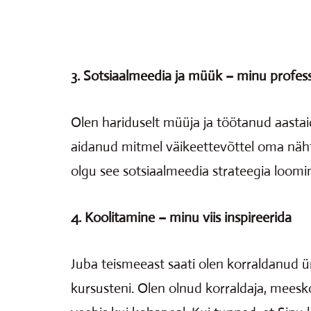
3. Sotsiaalmeedia ja müük – minu profes
Olen hariduselt müüja ja töötanud aastaid
aidanud mitmel väikeettevõttel oma nähta
olgu see sotsiaalmeedia strateegia loom
4. Koolitamine – minu viis inspireerida
Juba teismeeast saati olen korraldanud ür
kursusteni. Olen olnud korraldaja, meeskon