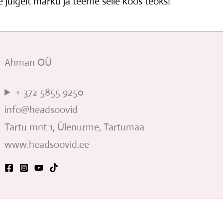
 julgelt märku ja teeme selle koos teoks!
Ahman OÜ
+ 372 5855 9250
info@headsoovid
Tartu mnt 1, Ülenurme, Tartumaa
www.headsoovid.ee