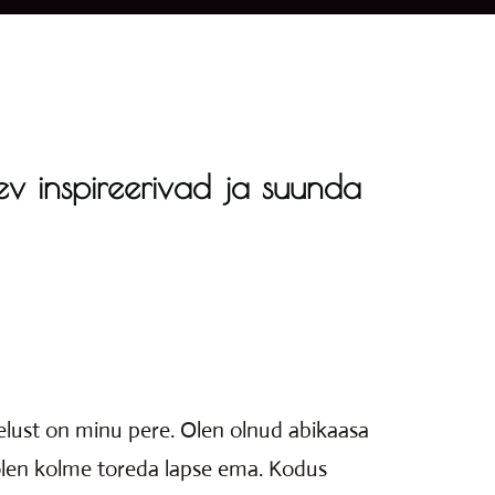
äev
inspireerivad ja suunda
lust on minu pere. Olen olnud abikaasa
olen kolme toreda lapse ema. Kodus