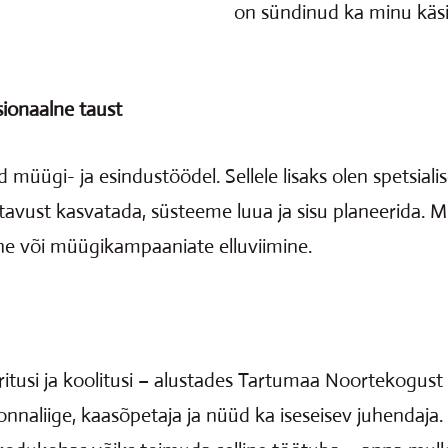
on sündinud ka minu käsi
sionaalne taust
 müügi- ja esindustöödel. Sellele lisaks olen spetsial
vust kasvatada, süsteeme luua ja sisu planeerida. Mul
ine või müügikampaaniate elluviimine.
itusi ja koolitusi – alustades Tartumaa Noortekogust k
naliige, kaasõpetaja ja nüüd ka iseseisev juhendaja. Vi