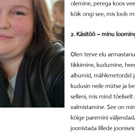
olemine, perega koos vee
kõik ongi see, mis loob m
2. Käsitöö – minu looming
Olen terve elu armastanu
tikkimine, kudumine, heeg
albumid, mähkmetordid ja
kudusin neile mütse ja be
selleni, mis mind tõeliselt
valmistamine. See on min
kõige paremini väljendada
joonistada lillede joonise