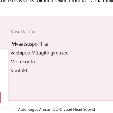
 kodukohas võiks toimuda selline töötuba – anna mulle
Kasulik info
Privaatsuspoliitika
Veebipoe Müügitingimused
Minu konto
Kontakt
Autoriõigus Ahman OÜ © 2026 Head Soovid