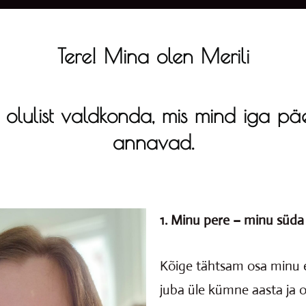
Tere! Mina olen Merili
a olulist valdkonda, mis mind iga p
annavad.
1. Minu pere – minu süda
Kõige tähtsam osa minu e
juba üle kümne aasta ja 