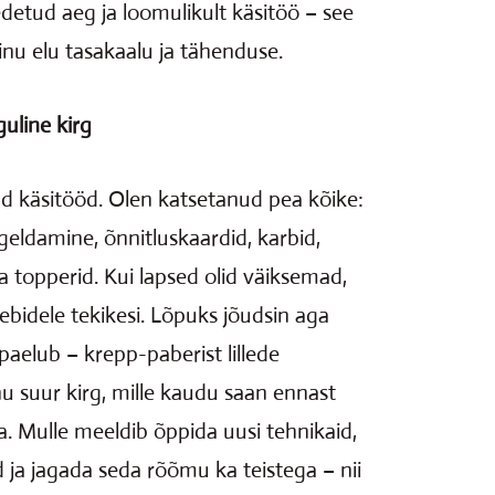
detud aeg ja loomulikult käsitöö – see
inu elu tasakaalu ja tähenduse.
uline kirg
d käsitööd. Olen katsetanud pea kõike:
eldamine, õnnitluskaardid, karbid,
 topperid. Kui lapsed olid väiksemad,
ebidele tekikesi. Lõpuks jõudsin aga
 paelub – krepp-paberist lillede
u suur kirg, mille kaudu saan ennast
. Mulle meeldib õppida uusi tehnikaid,
id ja jagada seda rõõmu ka teistega – nii