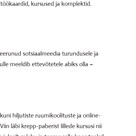
töökaardid, kursused ja komplektid.​
iseerunud sotsiaalmeedia turundusele ja
le meeldib ettevõtetele abiks olla –
uni hiljutiste ruumikoolituste ja online-
in läbi krepp-paberist lillede kursusi nii