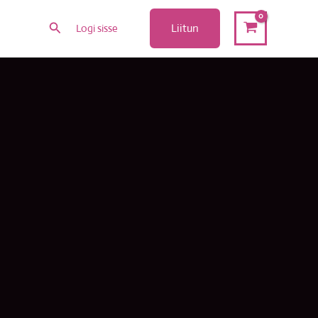
Search
Liitun
Logi sisse