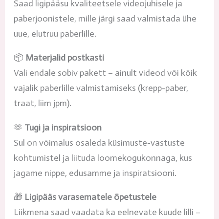
Saad ligipääsu kvaliteetsele videojuhisele ja
paberjoonistele, mille järgi saad valmistada ühe
uue, elutruu paberlille.
📦
Materjalid postkasti
Vali endale sobiv pakett – ainult videod või kõik
vajalik paberlille valmistamiseks (krepp-paber,
traat, liim jpm).
🫶
Tugi ja inspiratsioon
Sul on võimalus osaleda küsimuste-vastuste
kohtumistel ja liituda loomekogukonnaga, kus
jagame nippe, edusamme ja inspiratsiooni.
🎁
Ligipääs varasematele õpetustele
Liikmena saad vaadata ka eelnevate kuude lilli –