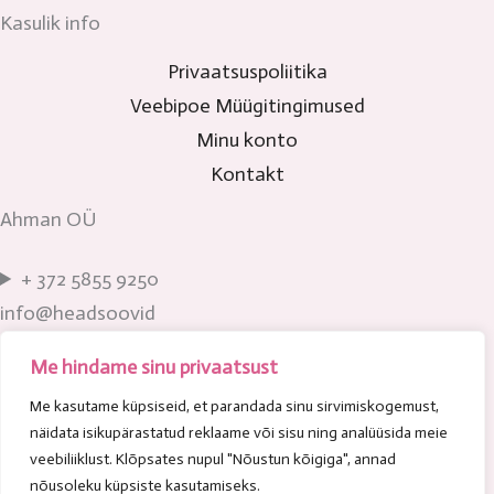
Kasulik info
Privaatsuspoliitika
Veebipoe Müügitingimused
Minu konto
Kontakt
Ahman OÜ
+ 372 5855 9250
info@headsoovid
Tartu mnt 1, Ülenurme, Tartumaa
Me hindame sinu privaatsust
www.headsoovid.ee
Me kasutame küpsiseid, et parandada sinu sirvimiskogemust,
näidata isikupärastatud reklaame või sisu ning analüüsida meie
veebiliiklust. Klõpsates nupul "Nõustun kõigiga", annad
nõusoleku küpsiste kasutamiseks.