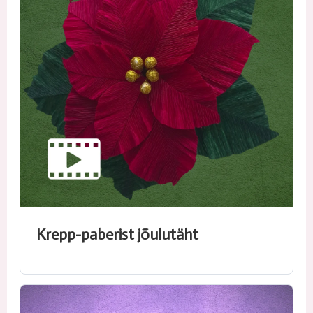
Krepp-paberist jõulutäht