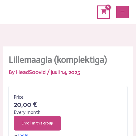
Skip
to
content
Lillemaagia (komplektiga)
By
HeadSoovid
/
juuli 14, 2025
Price
20,00 €
Every month
Enroll in this group
or
Log In