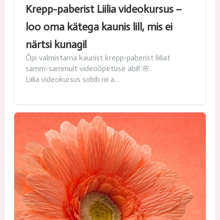
Krepp-paberist Liilia videokursus –
loo oma kätega kaunis lill, mis ei
närtsi kunagi!
Õpi valmistama kaunist krepp-paberist liiliat
samm-sammult videoõpetuse abil! 🌸
Liilia videokursus sobib nii a...