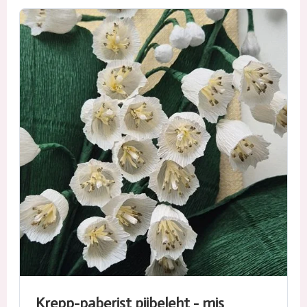
Krepp-paberist piibeleht - mis