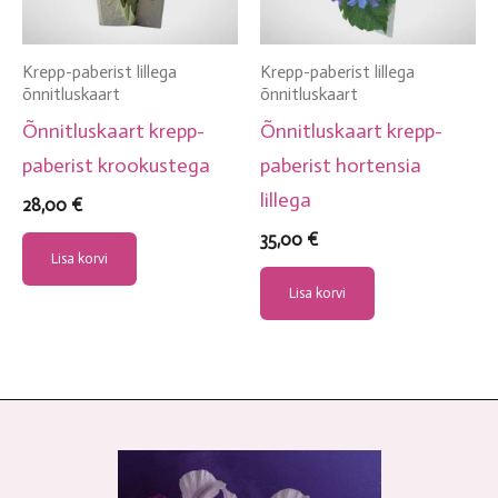
Krepp-paberist lillega
Krepp-paberist lillega
õnnitluskaart
õnnitluskaart
Õnnitluskaart krepp-
Õnnitluskaart krepp-
paberist krookustega
paberist hortensia
lillega
28,00
€
35,00
€
Lisa korvi
Lisa korvi