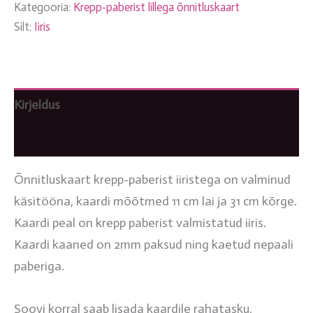
Kategooria:
Krepp-paberist lillega õnnitluskaart
Silt:
Iiris
Kirjeldus
Arvustused (0)
Õnnitluskaart krepp-paberist iiristega on valminud
käsitööna, kaardi mõõtmed 11 cm lai ja 31 cm kõrge.
Kaardi peal on krepp paberist valmistatud iiris.
Kaardi kaaned on 2mm paksud ning kaetud nepaali
paberiga.
Soovi korral saab lisada kaardile rahatasku,