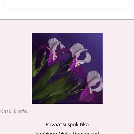
Kasulik info
Privaatsuspoliitika
Veebipoe Müügitingimused