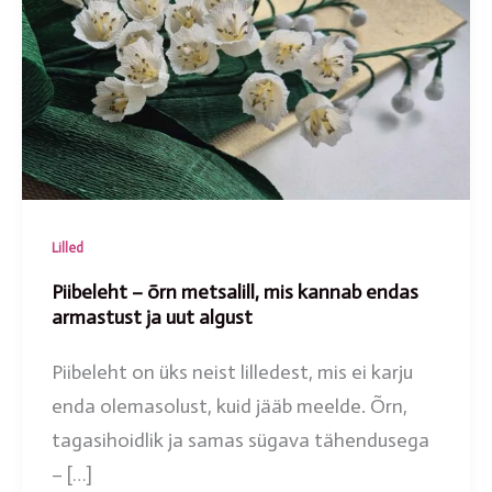
Lilled
Piibeleht – õrn metsalill, mis kannab endas
armastust ja uut algust
Piibeleht on üks neist lilledest, mis ei karju
enda olemasolust, kuid jääb meelde. Õrn,
tagasihoidlik ja samas sügava tähendusega
– […]