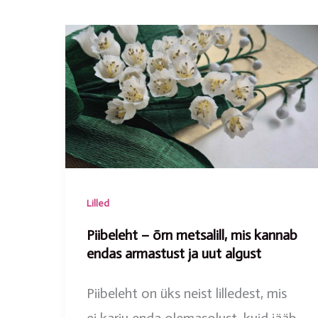
Lilled
Piibeleht – õrn metsalill, mis kannab
endas armastust ja uut algust
Piibeleht on üks neist lilledest, mis