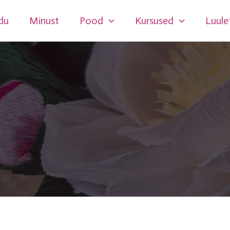
Skip
du
Minust
Pood
Kursused
Luule
to
content