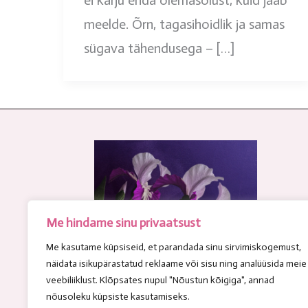
ei karju enda olemasolust, kuid jääb
meelde. Õrn, tagasihoidlik ja samas
sügava tähendusega – […]
Me hindame sinu privaatsust
Me kasutame küpsiseid, et parandada sinu sirvimiskogemust,
näidata isikupärastatud reklaame või sisu ning analüüsida meie
veebiliiklust. Klõpsates nupul "Nõustun kõigiga", annad
nõusoleku küpsiste kasutamiseks.